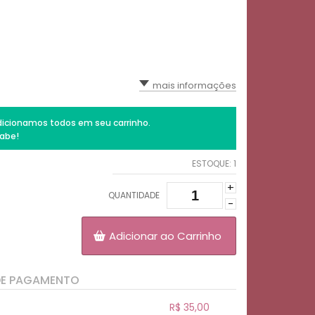
mais informações
icionamos todos em seu carrinho.
abe!
ESTOQUE:
1
+
QUANTIDADE
-
Adicionar ao Carrinho
DE PAGAMENTO
R$ 35,00