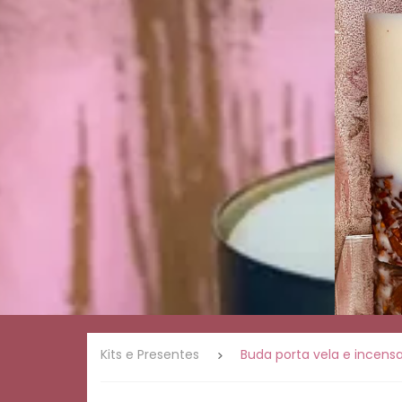
Presentes
Linha
romântica
Linha
ervas e
natureza
Linha
café
Palo
Santo
Velas de
massagem
Linha
Mística
Kits e Presentes
Buda porta vela e incensa