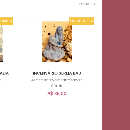
amento
Lançamento
TADA
INCENSÁRIO SEREIA BAU
s
Joanadarcvelasartesanais
Sereia
R$ 35,00