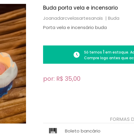
Buda porta vela e incensario
Joanadarcvelasartesanais |
Buda
Porta vela e incensário buda
1
Só temos
em estoque. Ad
Compre logo antes que ac
por: R$
35,00
FORMAS 
Boleto bancário