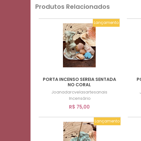
Produtos Relacionados
Lançamento
PORTA INCENSO SEREIA SENTADA
P
NO CORAL
Joanadarcvelasartesanais
Incensário
R$ 75,00
Lançamento