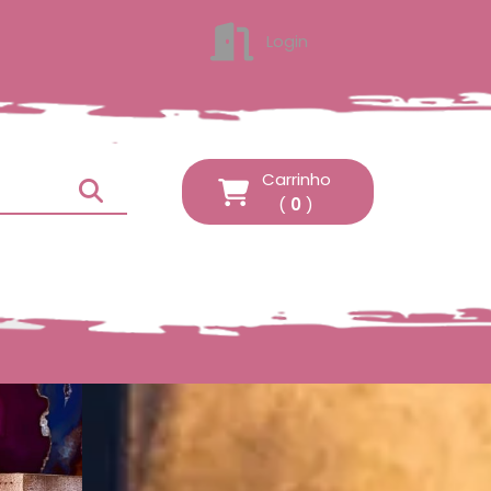
Login
ENTRAR
Carrinho
(
0
)