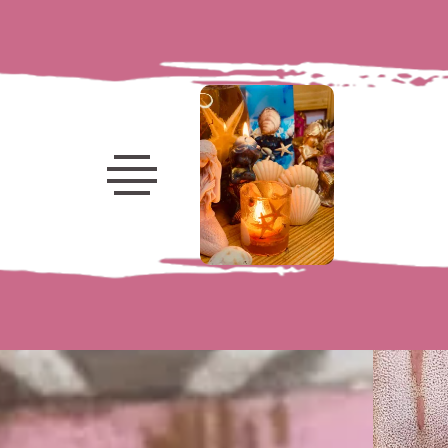
Velas
decorativas
Velas
marinhas
Frutas
Porta-
Velas
Velas
Luminárias
Flores
Kits e