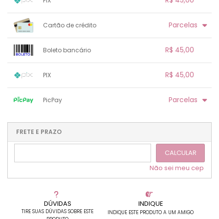
R$ 45,00
PIX
.
.
2x sem juros de R$ 22,50
.
.
.
.
1x sem juros de R$ 45,00
.
.
.
.
Parcelas
Cartão de crédito
.
.
.
.
.
.
.
.
.
.
.
.
.
.
.
R$ 45,00
Boleto bancário
.
.
.
1x sem juros de R$ 45,00
.
.
.
.
R$ 45,00
PIX
.
.
.
.
.
.
.
1x sem juros de R$ 45,00
.
.
.
.
Parcelas
PicPay
.
.
.
.
.
.
.
1x sem juros de R$ 45,00
.
.
.
.
.
.
2x sem juros de R$ 22,50
.
.
FRETE E PRAZO
.
.
CALCULAR
Não sei meu cep
DÚVIDAS
INDIQUE
TIRE SUAS DÚVIDAS SOBRE ESTE
INDIQUE ESTE PRODUTO A UM AMIGO