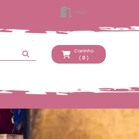
Login
ENTRAR
Carrinho
(
0
)