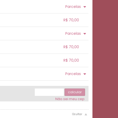
.
.
.
.
Parcelas
.
.
.
.
R$ 70,00
.
.
.
.
Parcelas
.
.
.
.
.
.
.
R$ 70,00
.
.
.
.
R$ 70,00
.
.
.
.
.
Parcelas
.
3x com juros de R$ 24,98
.
.
.
.
.
.
.
.
calcular
Não sei meu cep