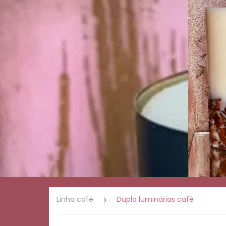
Presentes
Linha
romântica
Linha
ervas e
natureza
Linha
café
Palo
Santo
Velas de
massagem
Linha
Mística
Linha café
Dupla luminárias café