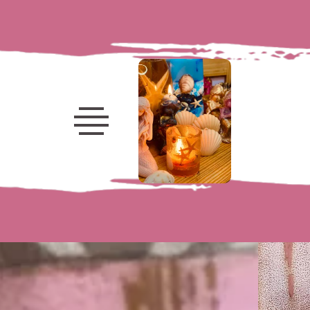
Velas
decorativas
Velas
marinhas
Frutas
Porta-
Velas
Velas
Luminárias
Flores
Kits e