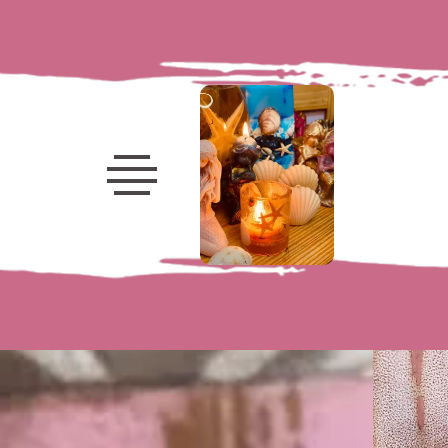
Velas
decorativas
Velas
marinhas
Frutas
Porta-
Velas
Velas
Luminárias
Flores
Kits e