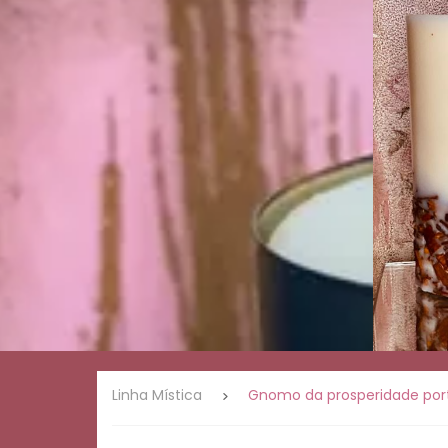
Presentes
Linha
romântica
Linha
ervas e
natureza
Linha
café
Palo
Santo
Velas de
massagem
Linha
Mística
Linha Mística
Gnomo da prosperidade por