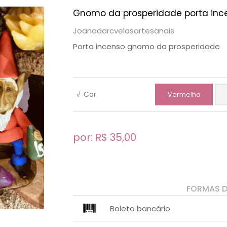
Gnomo da prosperidade porta inc
Joanadarcvelasartesanais
Porta incenso gnomo da prosperidade
√
Cor
Vermelho
por: R$
35,00
FORMAS 
Boleto bancário