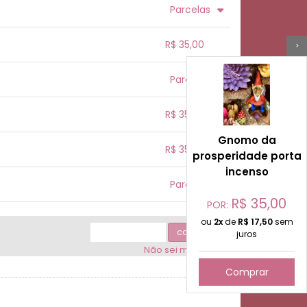
.
.
.
.
Parcelas
.
.
.
.
.
R$ 35,00
.
>
.
.
.
.
Parcelas
.
.
.
.
.
.
.
R$ 35,00
Gnomo da
.
.
.
.
R$ 35,00
.
prosperidade porta
incenso
.
.
.
.
Parcelas
.
R$
35,00
POR:
.
.
.
.
.
ou
2x
de
R$
17,50
sem
calcular
juros
Não sei meu cep
Comprar