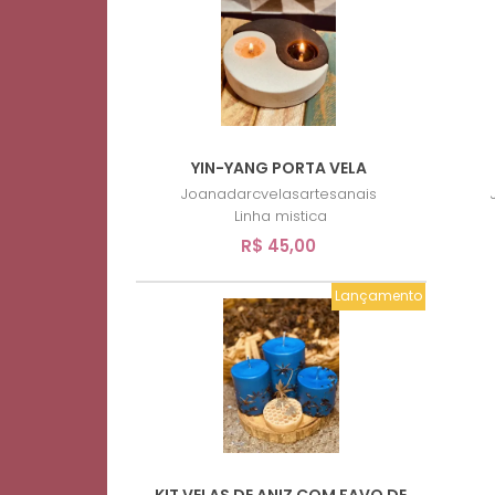
YIN-YANG PORTA VELA
Joanadarcvelasartesanais
Linha mistica
R$ 45,00
Lançamento
KIT VELAS DE ANIZ COM FAVO DE