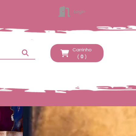
Login
ENTRAR
Carrinho
(
0
)