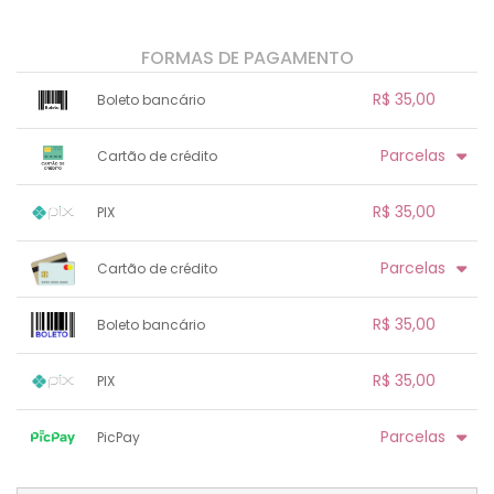
FORMAS DE PAGAMENTO
R$ 35,00
Boleto bancário
x sem juros de R$ 0,00
.
.
.
.
Parcelas
Cartão de crédito
.
.
.
.
.
.
.
1x sem juros de R$ 35,00
.
.
.
.
R$ 35,00
PIX
.
.
.
.
.
.
.
1x sem juros de R$ 35,00
.
.
.
.
Parcelas
Cartão de crédito
.
.
.
.
.
.
.
.
.
.
.
.
.
.
.
R$ 35,00
Boleto bancário
.
.
.
1x sem juros de R$ 35,00
.
.
.
.
R$ 35,00
PIX
.
.
.
.
.
.
.
1x sem juros de R$ 35,00
.
.
.
.
Parcelas
PicPay
.
.
.
.
.
.
.
1x sem juros de R$ 35,00
.
.
.
.