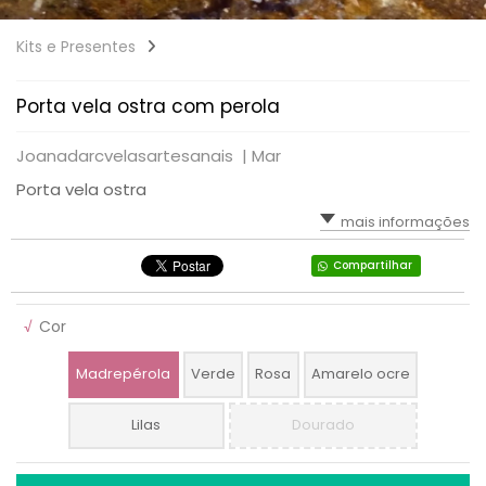
Kits e Presentes
Porta vela ostra com perola
Joanadarcvelasartesanais |
Mar
Porta vela ostra
mais informações
Compartilhar
√
Cor
Madrepérola
Verde
Rosa
Amarelo ocre
Lilas
Dourado