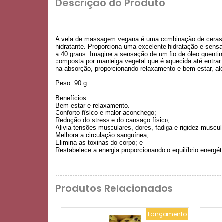
Descrição do Produto
A vela de massagem vegana é uma combinação de ceras de
hidratante. Proporciona uma excelente hidratação e sen
a 40 graus. Imagine a sensação de um fio de óleo quentin
composta por manteiga vegetal que é aquecida até entra
na absorção, proporcionando relaxamento e bem estar, al
Peso: 90 g
Benefícios:
Bem-estar e relaxamento.
Conforto físico e maior aconchego;
Redução do stress e do cansaço físico;
Alivia tensões musculares, dores, fadiga e rigidez muscul
Melhora a circulação sanguínea;
Elimina as toxinas do corpo; e
Restabelece a energia proporcionando o equilíbrio energét
Produtos Relacionados
Lançamento