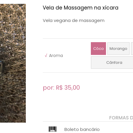
Vela de Massagem na xícara
Vela vegana de massagem
Côco
Morango
√
Aroma
Cânfora
por: R$
35,00
FORMAS 
Boleto bancário