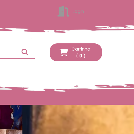
Login
ENTRAR
Carrinho
(
0
)