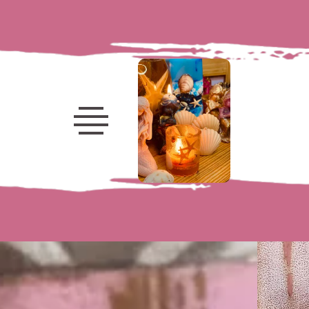
Velas
decorativas
Velas
marinhas
Frutas
Porta-
Velas
Velas
Luminárias
Flores
Kits e