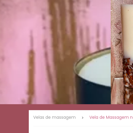
Presentes
Linha
romântica
Linha
ervas e
natureza
Linha
café
Palo
Santo
Velas de
massagem
Linha
Mística
Velas de massagem
Vela de Massagem n