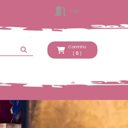
Login
ENTRAR
Carrinho
(
0
)