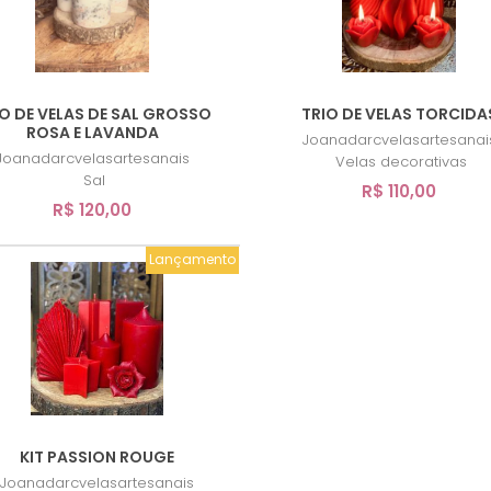
O DE VELAS DE SAL GROSSO
TRIO DE VELAS TORCIDA
ROSA E LAVANDA
Joanadarcvelasartesanai
Joanadarcvelasartesanais
Velas decorativas
Sal
R$ 110,00
R$ 120,00
Lançamento
KIT PASSION ROUGE
Joanadarcvelasartesanais