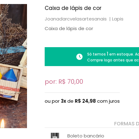
Caixa de lápis de cor
Joanadarcvelasartesanais |
Lapis
Caixa de lápis de cor
1
Só temos
em estoque. Ad
Compre logo antes que ac
por: R$
70,00
ou por
3x
de
R$
24,98
com juros
FORMAS 
Boleto bancário