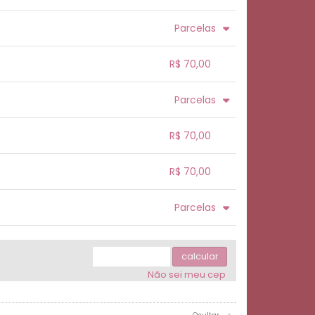
.
.
.
.
Parcelas
.
.
.
.
R$ 70,00
.
.
.
.
Parcelas
.
.
.
.
.
.
.
R$ 70,00
.
.
.
.
R$ 70,00
.
.
.
.
.
Parcelas
.
3x com juros de R$ 24,98
.
.
.
.
.
.
.
.
calcular
Não sei meu cep