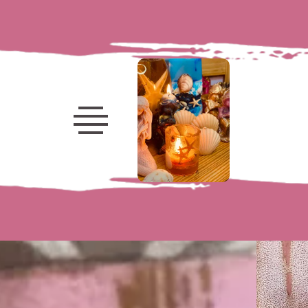
Velas
decorativas
Velas
marinhas
Frutas
Porta-
Velas
Velas
Luminárias
Flores
Kits e