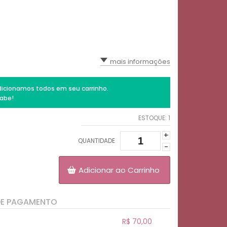
mais informações
icionamos todos em seu carrinho.
abe!
ESTOQUE:
1
+
QUANTIDADE
-
Adicionar ao Carrinho
DE PAGAMENTO
R$ 70,00