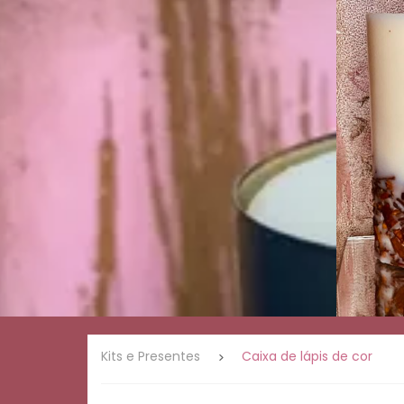
Presentes
Linha
romântica
Linha
ervas e
natureza
Linha
café
Palo
Santo
Velas de
massagem
Linha
Mística
Kits e Presentes
Caixa de lápis de cor