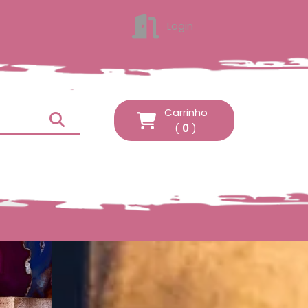
Login
ENTRAR
Carrinho
(
0
)