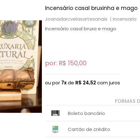
Incensário casal bruxinha e mago
Joanadarcvelasartesanais |
Incensario
Incensário casal bruxa e mago
por: R$
150,00
ou por
7x
de
R$
24,52
com juros
FORMAS 
Boleto bancário
x sem juros de R$ 0,00
.
.
.
.
Cartão de crédito
.
.