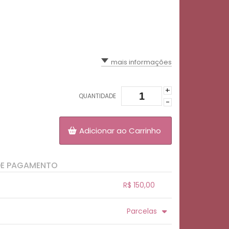
mais informações
+
QUANTIDADE
-
Adicionar ao Carrinho
DE PAGAMENTO
R$ 150,00
.
.
.
.
Parcelas
.