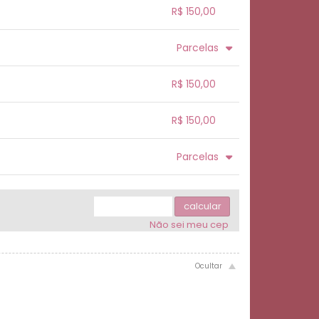
.
.
.
R$ 150,00
.
.
.
.
Parcelas
.
.
.
.
.
.
.
R$ 150,00
.
.
.
.
R$ 150,00
.
.
.
.
.
Parcelas
.
.
5x com juros de R$ 33,21
.
6x com juros de R$ 28,14
.
calcular
.
7x com juros de R$ 24,52
Não sei meu cep
.