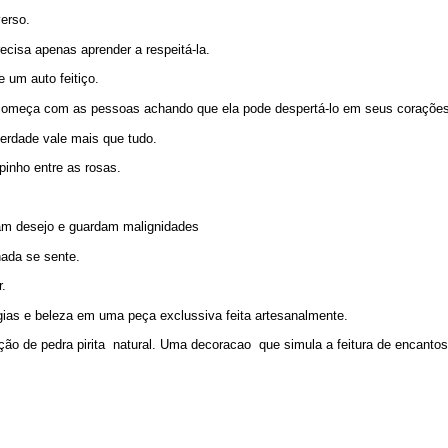
erso.
ecisa apenas aprender a respeitá-la.
 um auto feitiço.
omeça com as pessoas achando que ela pode despertá-lo em seus corações
erdade vale mais que tudo.
inho entre as rosas.
am desejo e guardam malignidades
ada se sente.
.
gias e beleza em uma peça exclussiva feita artesanalmente.
ão de pedra pirita natural. Uma decoracao que simula a feitura de encantos