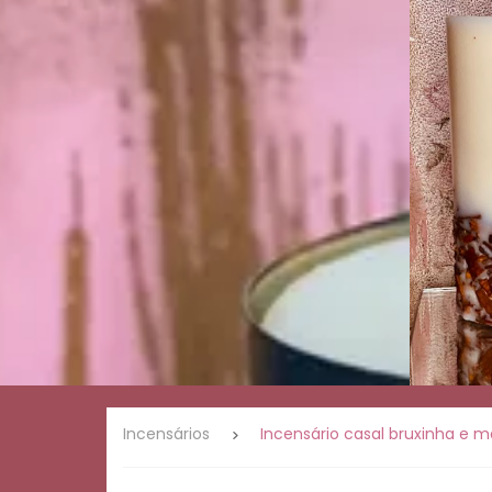
Presentes
Linha
romântica
Linha
ervas e
natureza
Linha
café
Palo
Santo
Velas de
massagem
Linha
Mística
Incensários
Incensário casal bruxinha e 