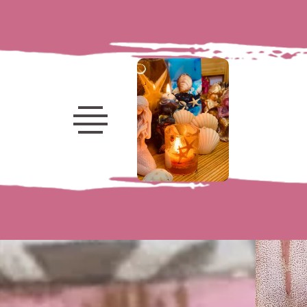
Velas
decorativas
Velas
marinhas
Frutas
Porta-
Velas
Velas
Luminárias
Flores
Kits e