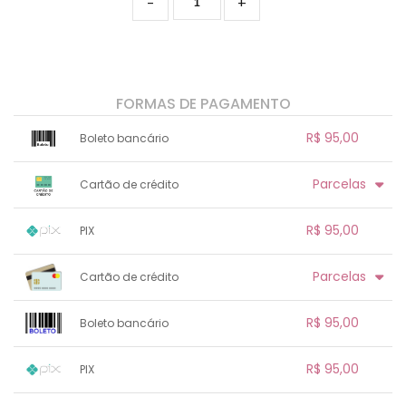
-
+
FORMAS DE PAGAMENTO
R$ 95,00
Boleto bancário
x sem juros de R$ 0,00
.
.
.
.
Parcelas
Cartão de crédito
.
.
.
.
.
.
.
1x sem juros de R$ 95,00
.
.
.
.
R$ 95,00
PIX
.
.
2x sem juros de R$ 47,50
.
.
.
.
1x sem juros de R$ 95,00
.
.
.
.
Parcelas
Cartão de crédito
.
.
.
.
.
.
.
.
.
.
.
.
.
.
.
R$ 95,00
Boleto bancário
.
.
.
1x sem juros de R$ 95,00
.
.
.
.
R$ 95,00
PIX
.
.
.
.
.
.
.
1x sem juros de R$ 95,00
.