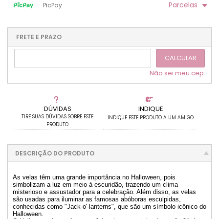
.
.
.
Parcelas
PicPay
.
.
.
.
.
.
.
1x sem juros de R$ 95,00
4x com juros de R$ 25,86
2x sem juros de R$ 47,50
.
.
FRETE E PRAZO
.
.
.
.
3x com juros de R$ 33,90
.
.
CALCULAR
Não sei meu cep
DÚVIDAS
INDIQUE
TIRE SUAS DÚVIDAS SOBRE ESTE
INDIQUE ESTE PRODUTO A UM AMIGO
PRODUTO
DESCRIÇÃO DO PRODUTO
As velas têm uma grande importância no Halloween, pois
simbolizam a luz em meio à escuridão, trazendo um clima
misterioso e assustador para a celebração. Além disso, as velas
são usadas para iluminar as famosas abóboras esculpidas,
conhecidas como "Jack-o'-lanterns", que são um símbolo icônico do
Halloween.