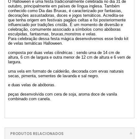
O Halloween é uma festa tradicionalmente celebrada no dia 31 de
outubro, principalmente em países de língua inglesa. Também
conhecido como Dia das Bruxas, é caracterizado por fantasias,
decorações assustadoras, doces e jogos temáticos. Acredita-se
que tenha origem em festivais pagãos celtas e foi posteriormente
influenciado por tradições cristãs. É um momento de diversão e
celebração, comumente associado a símbolos como abóboras
esculpidas, fantasmas, bruxas,monstros e velas.
Para celebração dessa festa mágica desenvolvemos esse lindo kit
de velas temáticas Halloween.
composta por duas velas cilindricas : sendo uma de 14 cm de
altura, 6 cm de largura e outra menor de 12 cm de altura e 6 vem de
largura.
uma vela em formato de caldeirão, decorada com ervas naturais
secas, pimenta, sementes de lavanda e sal negro.
e duas velas de abóboras.
peças desenvolvida com cera de soja, aroma doce de vanila
combinado com canela.
PRODUTOS RELACIONADOS