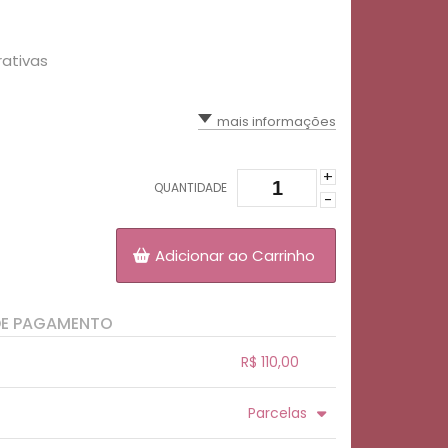
rativas
mais informações
+
QUANTIDADE
-
Adicionar ao Carrinho
DE PAGAMENTO
R$ 110,00
.
.
.
.
Parcelas
.