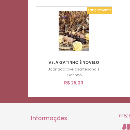
Lançamento
VELA GATINHO É NOVELO
Joanadarcvelasartesanais
Gatinho
R$ 25,00
Informações