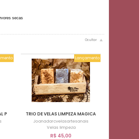
árvores secas
amento
Lançamento
L P
TRIO DE VELAS LIMPEZA MAGICA
s
Joanadarcvelasartesanais
Velas limpeza
R$ 45,00