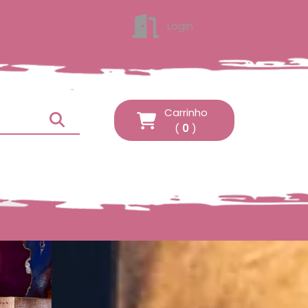
Login
ENTRAR
Carrinho
(
0
)