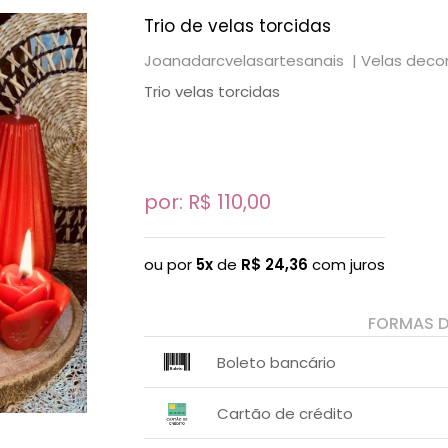
Trio de velas torcidas
Joanadarcvelasartesanais |
Velas deco
Trio velas torcidas
por: R$
110,00
ou por
5x
de
R$
24,36
com juros
FORMAS 
Boleto bancário
x sem juros de R$ 0,00
.
.
.
.
Cartão de crédito
.
.