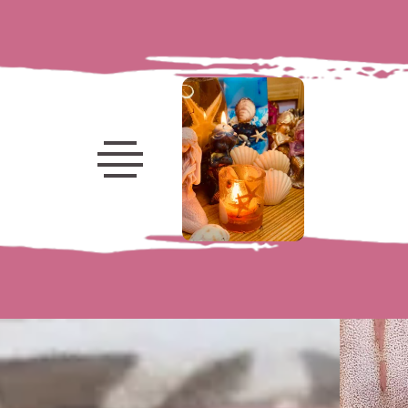
Velas
decorativas
Velas
marinhas
Frutas
Porta-
Velas
Velas
Luminárias
Flores
Kits e