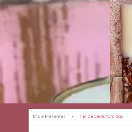
Presentes
Linha
romântica
Linha
ervas e
natureza
Linha
café
Palo
Santo
Velas de
massagem
Linha
Mística
Kits e Presentes
Trio de velas torcidas