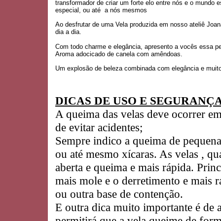
transformador de criar um forte elo entre nós e o mundo e
especial, ou até a nós mesmos
Ao desfrutar de uma Vela produzida em nosso ateliê Joana
dia a dia.
Com todo charme e elegância, apresento a vocês essa peç
Aroma adocicado de canela com amêndoas.
Um explosão de beleza combinada com elegância e muit
DICAS DE USO E SEGURANÇ
A queima das velas deve ocorrer em r
de evitar acidentes;
Sempre indico a queima de pequenas 
ou até mesmo xícaras. As velas , q
aberta e queima e mais rápida. Prin
mais mole e o derretimento e mais 
ou outra base de contenção.
E outra dica muito importante é de 
permitirá que a vela queime de fo