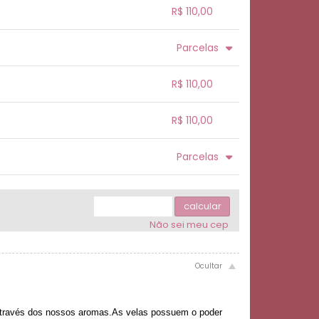
.
.
.
R$ 110,00
.
.
.
.
Parcelas
.
.
.
.
.
.
.
R$ 110,00
.
.
.
.
R$ 110,00
.
.
.
.
.
Parcelas
.
4x com juros de R$ 29,94
.
.
5x com juros de R$ 24,36
.
calcular
.
Não sei meu cep
.
 através dos nossos aromas.As velas possuem o poder