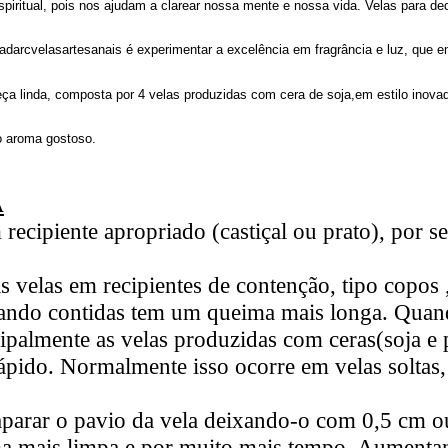
spiritual, pois nos ajudam a clarear nossa mente e nossa vida. Velas para de
darcvelasartesanais é experimentar a excelência em fragrância e luz, que e
a linda, composta por 4 velas produzidas com cera de soja,em estilo inovad
o aroma gostoso.
A
ecipiente apropriado (castiçal ou prato), por se
velas em recipientes de contenção, tipo copos ,
uando contidas tem um queima mais longa. Quan
cipalmente as velas produzidas com ceras(soja e
rápido. Normalmente isso ocorre em velas soltas
aparar o pavio da vela deixando-o com 0,5 cm o
rma mais limpa e por muito mais tempo. Aument