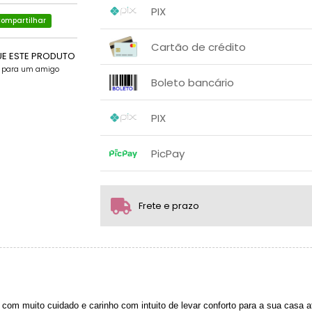
1x sem juros de R$ 110,00
.
.
.
PIX
.
.
.
2x sem juros de R$ 55,00
.
ompartilhar
1x sem juros de R$ 110,00
.
.
.
.
Cartão de crédito
.
.
UE ESTE PRODUTO
e para um amigo
.
.
.
.
.
Boleto bancário
1x sem juros de R$ 110,00
.
.
.
.
PIX
.
.
1x sem juros de R$ 110,00
.
.
.
.
PicPay
.
.
1x sem juros de R$ 110,00
2x sem juros de R$ 55,00
Frete e prazo
3x com juros de R$ 39,26
.
.
 com muito cuidado e carinho com intuito de levar conforto para a sua casa