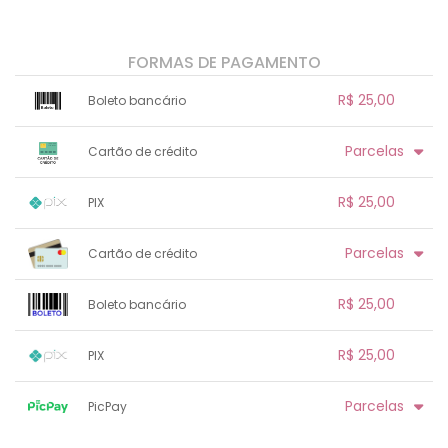
FORMAS DE PAGAMENTO
R$ 25,00
Boleto bancário
x sem juros de R$ 0,00
.
.
.
.
Parcelas
Cartão de crédito
.
.
.
.
.
.
.
1x sem juros de R$ 25,00
.
.
.
.
R$ 25,00
PIX
.
.
.
.
.
.
.
1x sem juros de R$ 25,00
.
.
.
.
Parcelas
Cartão de crédito
.
.
.
.
.
.
.
.
.
.
.
.
.
.
.
R$ 25,00
Boleto bancário
.
.
.
1x sem juros de R$ 25,00
.
.
.
.
R$ 25,00
PIX
.
.
.
.
.
.
.
1x sem juros de R$ 25,00
.
.
.
.
Parcelas
PicPay
.
.
.
.
.
.
.
1x sem juros de R$ 25,00
.
.