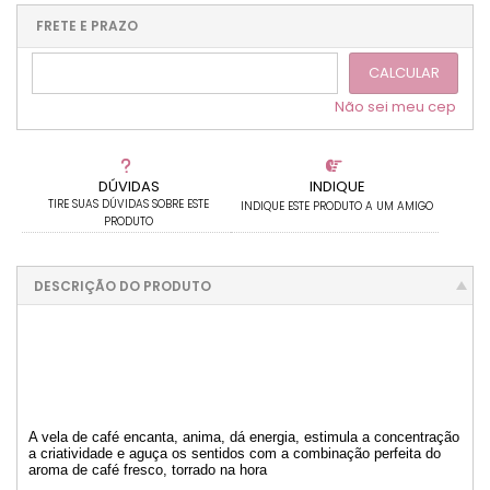
.
.
.
.
.
.
.
.
FRETE E PRAZO
.
CALCULAR
Não sei meu cep
DÚVIDAS
INDIQUE
TIRE SUAS DÚVIDAS SOBRE ESTE
INDIQUE ESTE PRODUTO A UM AMIGO
PRODUTO
DESCRIÇÃO DO PRODUTO
A vela de café encanta, anima, dá energia, estimula a concentração
a criatividade e aguça os sentidos com a combinação perfeita do
aroma de café fresco, torrado na hora